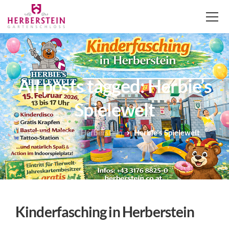
All posts tagged: Herbie’s
Spielewelt
Gartenschloss Herberstein
Herbie's Spielewelt
Kinderfasching in Herberstein