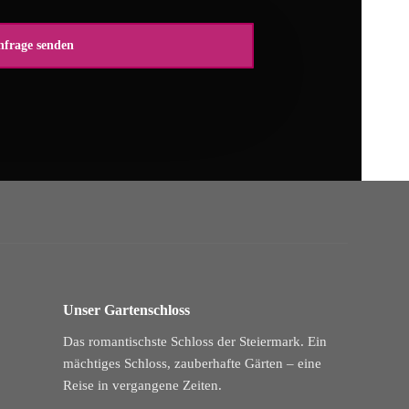
Unser Gartenschloss
Das romantischste Schloss der Steiermark. Ein
mächtiges Schloss, zauberhafte Gärten – eine
Reise in vergangene Zeiten.