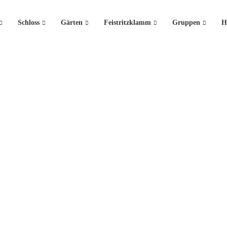
Schloss
Gärten
Feistritzklamm
Gruppen
H
Gruppen
r Geschichte, Natur, Kunst und Kultur, hier ist für jeden etwa