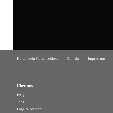
Herberstein Gartenschloss
Kontakt
Impressum
Über uns
FAQ
Jobs
Lage & Anfahrt