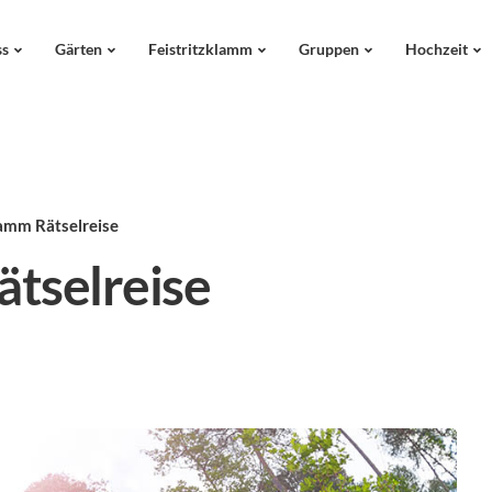
ss
Gärten
Feistritzklamm
Gruppen
Hochzeit
amm Rätselreise
tselreise