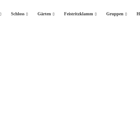
Schloss
Gärten
Feistritzklamm
Gruppen
H
News
Ein Ort, der Geschichten erzählt